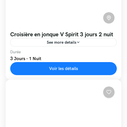
Croisière en jonque V Spirit 3 jours 2 nuit
See more details
Durée
V’Spirit Cruises est fier de vous accueillir à bord
3 Jours - 1 Nuit
de l’un de ses bateaux de luxe pour une croisière
de rêve dans la baie d’Halong...
Voir les détails